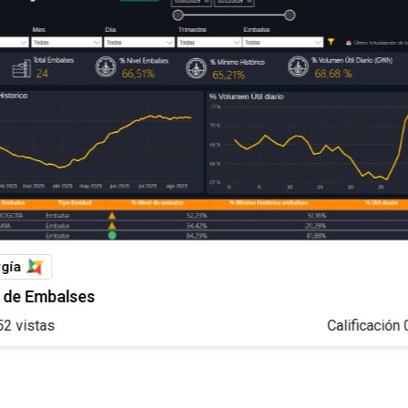
rgía
l de Embalses
52
vistas
Calificación