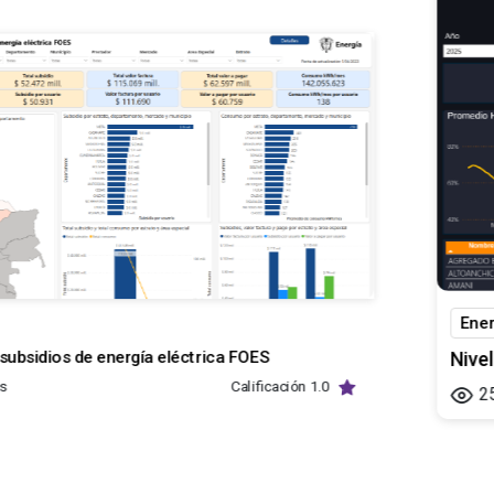
Ene
subsidios de energía eléctrica FOES
Nive
as
Calificación
1.0
2