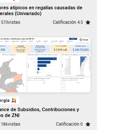
ores atípicos en regalías causadas de
erales (Univariado)
vistas
Calificación
1573
4.5
ergía
ance de Subsidios, Contribuciones y
os de ZNI
vistas
Calificación
1186
0