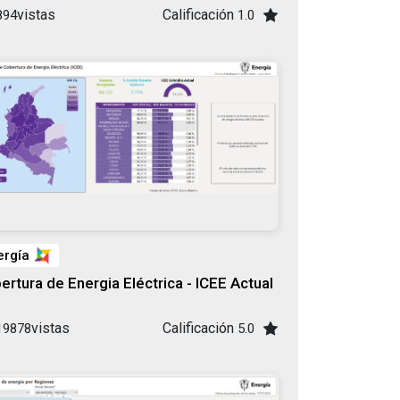
vistas
Calificación
894
1.0
ergía
ertura de Energia Eléctrica - ICEE Actual
vistas
Calificación
19878
5.0