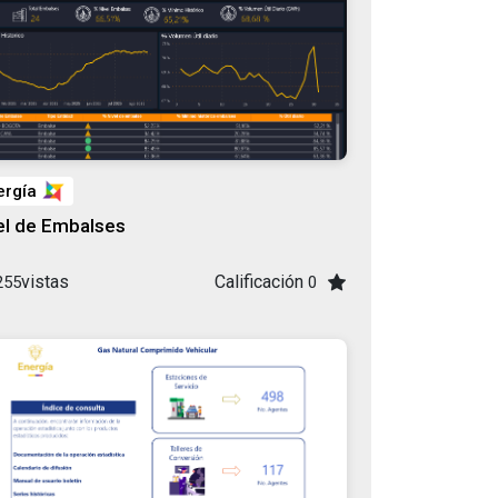
ergía
el de Embalses
vistas
Calificación
255
0