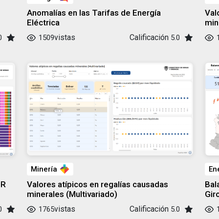
Anomalías en las Tarifas de Energía
Val
Eléctrica
min
vistas
Calificación
0
1509
5.0
Minería
En
GR
Valores atípicos en regalías causadas
Bal
minerales (Multivariado)
Gir
vistas
Calificación
0
1765
5.0