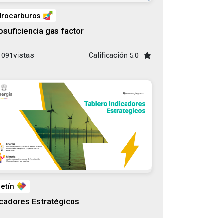
drocarburos
osuficiencia gas factor
vistas
Calificación
1091
5.0
letín
icadores Estratégicos