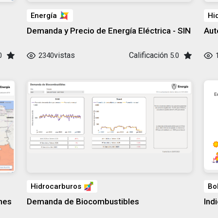
Energía
Hi
Demanda y Precio de Energía Eléctrica - SIN
Aut
vistas
Calificación
0
2340
5.0
Hidrocarburos
Bo
nes
Demanda de Biocombustibles
Ind