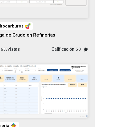
drocarburos
ga de Crudo en Refinerías
vistas
Calificación
1653
5.0
nería