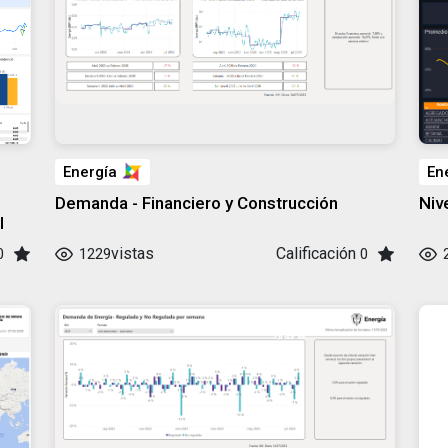
Energía
En
Demanda - Financiero y Construcción
Niv
I
vistas
Calificación
0
1229
0