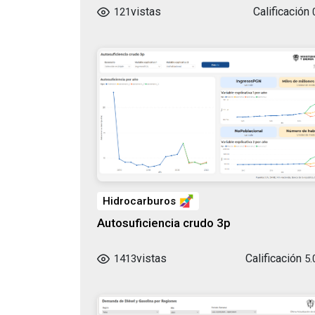
vistas
Calificación
121
Hidrocarburos
Autosuficiencia crudo 3p
vistas
Calificación
1413
5.