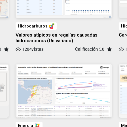
Hidrocarburos
Hi
Valores atípicos en regalías causadas
Car
hidrocarburos (Univariado)
vistas
Calificación
0
1204
5.0
Energía
Mi