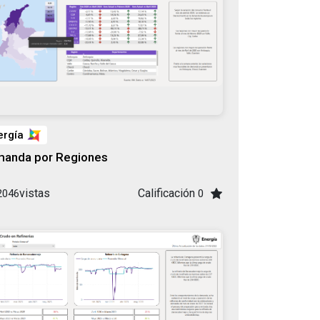
ergía
anda por Regiones
vistas
Calificación
2046
0