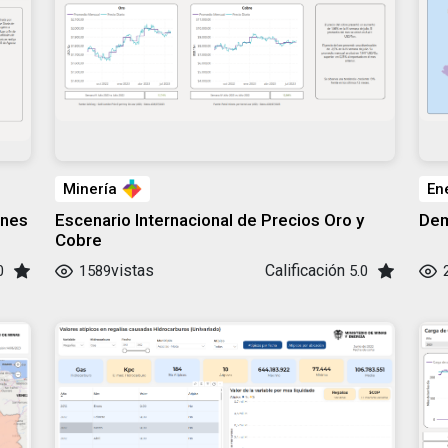
Minería
En
ones
Escenario Internacional de Precios Oro y
Dem
Cobre
vistas
Calificación
0
1589
5.0