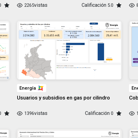
vistas
Calificación
0
2265
5.0
Energía
En
Usuarios y subsidios en gas por cilindro
Cob
vistas
Calificación
0
1396
0