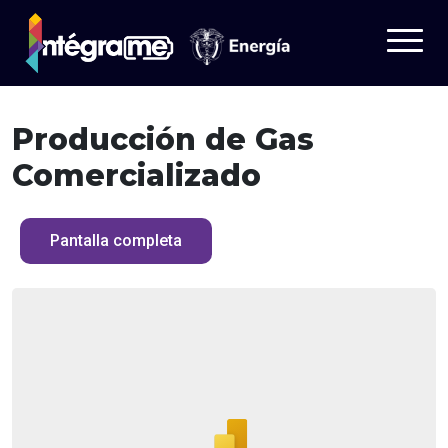
Producción de Gas
Tableros
Comercializado
Datos
¿Quieres saber más?
Pantalla completa
Aprende
Iniciar sesión