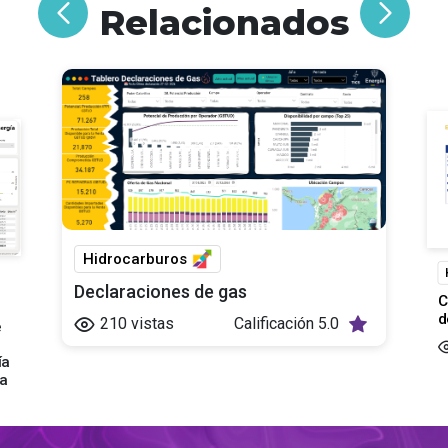
Relacionados
Hidrocarburos
Declaraciones de gas
C
d
210
vistas
Calificación
5.0
e
ía
ia