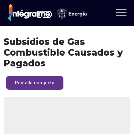
Subsidios de Gas
Tableros
Combustible Causados y
Datos
Pagados
¿Quieres saber más?
Aprende
Pantalla completa
Iniciar sesión