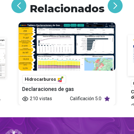
Relacionados
Hidrocarburos
Declaraciones de gas
C
d
210
vistas
Calificación
5.0
e
ía
ia