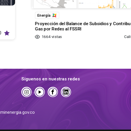
Energía
Proyección del Balance de Subsidios y Contrib
Gas por Redes al FSSRI
0
1664
vistas
Cali
Síguenos en nuestras redes
minenergia.gov.co