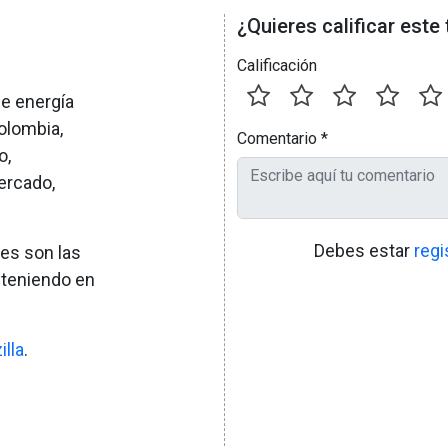
¿Quieres calificar este
Calificación
de energía
Colombia,
Comentario
*
o,
ercado,
Debes estar
regi
les son las
a teniendo en
illa
.