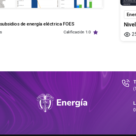
Ene
subsidios de energía eléctrica FOES
Nive
as
Calificación
1.0
2
T
(
L
0