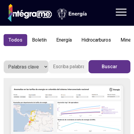
Todos
Boletín
Energía
Hidrocarburos
Minerí
Tableros
Datos
Buscar
¿Quieres saber más?
Aprende
Iniciar sesión