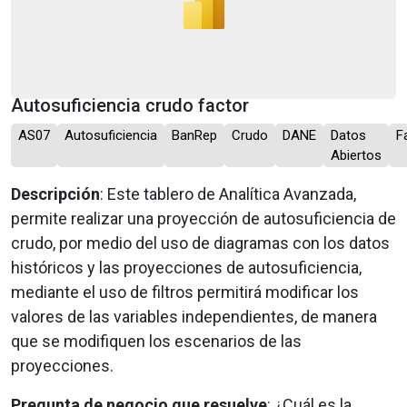
Autosuficiencia crudo factor
AS07
Autosuficiencia
BanRep
Crudo
DANE
Datos
F
Abiertos
Descripción
: Este tablero de Analítica Avanzada,
permite realizar una proyección de autosuficiencia de
crudo, por medio del uso de diagramas con los datos
históricos y las proyecciones de autosuficiencia,
mediante el uso de filtros permitirá modificar los
valores de las variables independientes, de manera
que se modifiquen los escenarios de las
proyecciones.
Pregunta de negocio que resuelve
: ¿Cuál es la