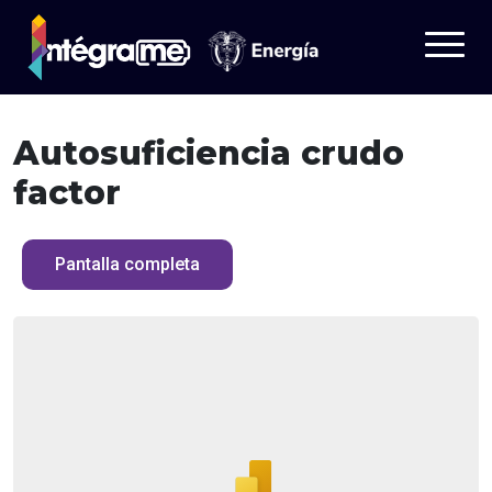
Autosuficiencia crudo
Tableros
factor
Datos
¿Quieres saber más?
Pantalla completa
Aprende
Iniciar sesión