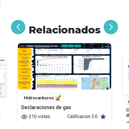
Relacionados
Hidrocarburos
Declaraciones de gas
C
d
210
vistas
Calificación
5.0
e
ía