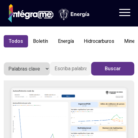
Todos
Boletín
Energía
Hidrocarburos
Minerí
Tableros
Datos
Buscar
¿Quieres saber más?
Aprende
Iniciar sesión