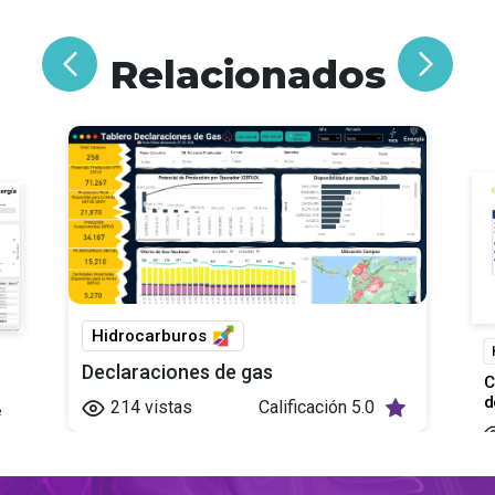
Relacionados
Hidrocarburos
Declaraciones de gas
C
d
214
vistas
Calificación
5.0
e
ía
ia