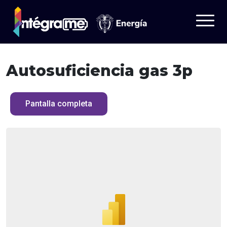
Autosuficiencia gas 3p
Tableros
Datos
Pantalla completa
¿Quieres saber más?
Aprende
Iniciar sesión